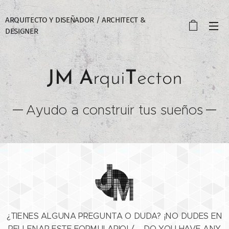
ARQUITECTO Y DISEÑADOR / ARCHITECT &
DESIGNER
JM
A
rqui
T
ecton
Ayudo a construir tus sueños
¿TIENES ALGUNA PREGUNTA O DUDA? ¡NO DUDES EN
RELLENAR ESTE FORMULARIO! / DO YOU HAVE ANY