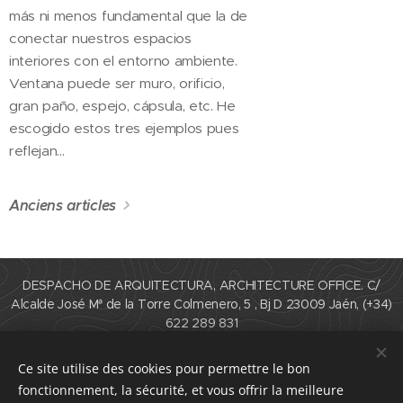
más ni menos fundamental que la de
conectar nuestros espacios
interiores con el entorno ambiente.
Ventana puede ser muro, orificio,
gran paño, espejo, cápsula, etc. He
escogido estos tres ejemplos pues
reflejan...
Anciens articles
DESPACHO DE ARQUITECTURA, ARCHITECTURE OFFICE. C/
Alcalde José Mª de la Torre Colmenero, 5 , Bj D 23009 Jaén, (+34)
622 289 831
Carret. La Celulosa, Edificio Ibiza, Mód. 2, Bajo E ; Motril (Granada)
Encuéntranos en redes:/ Find us on networks: Instagram:
Ce site utilise des cookies pour permettre le bon
jmarquitecton ; Facebook: JM Arq
fonctionnement, la sécurité, et vous offrir la meilleure